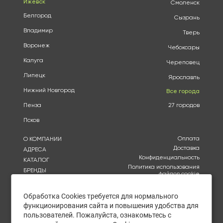
Ижевск
Смоленск
Белгород
Сызрань
Владимир
Тверь
Воронеж
Чебоксары
Калуга
Череповец
Липецк
Ярославль
Нижний Новгород
Все города
Пенза
27 городов
Псков
Оплата
О КОМПАНИИ
Доставка
АДРЕСА
Конфиденциальность
КАТАЛОГ
Политика использования
БРЕНДЫ
файлов cookie
АКЦИИ
Согласие на обработку
КУПИТЬ ОПТОМ
персональных данных
Обработка Cookies требуется для нормального
ОТЗЫВЫ
функционирования сайта и повышения удобства для
Политика в отношении
обработки персональных
КОНТАКТЫ
пользователей. Пожалуйста, ознакомьтесь с
данных